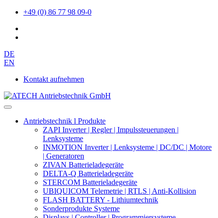
+49 (0) 86 77 98 09-0
DE
EN
Kontakt aufnehmen
Antriebstechnik l Produkte
ZAPI Inverter | Regler | Impulssteuerungen |
Lenksysteme
INMOTION Inverter | Lenksysteme | DC/DC | Motore
| Generatoren
ZIVAN Batterieladegeräte
DELTA-Q Batterieladegeräte
STERCOM Batterieladegeräte
UBIQUICOM Telemetrie | RTLS | Anti-Kollision
FLASH BATTERY - Lithiumtechnik
Sonderprodukte Systeme
Displays | Controller | Programmiersysteme