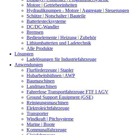
Motore | Getriebeeinheiten
Hydraulikpumpen - Motore | Aggregate | Steuerungen
Schütze | Notschalter | Bauteile
Batteriestecksysteme
DC/DC-Wandler
Bremsen
Bedienelemente | Heizung | Zubehör
Lithiumbatterien und Ladetechnik
Alle Produkte
Lösungen
Ladelösungen für Industriefahrzeuge
Anwendungen
Flurförderzeuge | Stapler
Hubarbeitsbühnen | AWP
Baumaschinen
Landmaschinen
Fahrerlose Transportfahrzeuge FTF I AGV
Ground Support Equipment (GSE)
Reinigungsmaschinen
Elektroleichtfahrzeuge
Transporter
Windkraft | Pitchsysteme
Marine | Boote
Kommunalfahrzeuge