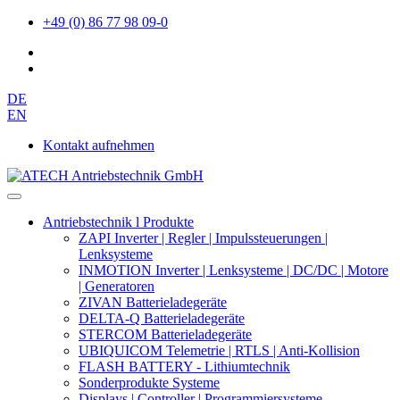
+49 (0) 86 77 98 09-0
DE
EN
Kontakt aufnehmen
Antriebstechnik l Produkte
ZAPI Inverter | Regler | Impulssteuerungen |
Lenksysteme
INMOTION Inverter | Lenksysteme | DC/DC | Motore
| Generatoren
ZIVAN Batterieladegeräte
DELTA-Q Batterieladegeräte
STERCOM Batterieladegeräte
UBIQUICOM Telemetrie | RTLS | Anti-Kollision
FLASH BATTERY - Lithiumtechnik
Sonderprodukte Systeme
Displays | Controller | Programmiersysteme