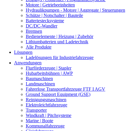
Motore | Getriebeeinheiten
Hydraulikpumpen - Motore | Aggregate | Steuerungen
Schütze | Notschalter | Bauteile
Batteriestecksysteme
DC/DC-Wandler
Bremsen
Bedienelemente | Heizung | Zubehör
Lithiumbatterien und Ladetechnik
Alle Produkte
Lösungen
Ladelösungen für Industriefahrzeuge
Anwendungen
Flurförderzeuge | Stapler
Hubarbeitsbühnen | AWP
Baumaschinen
Landmaschinen
Fahrerlose Transportfahrzeuge FTF I AGV
Ground Support Equipment (GSE)
Reinigungsmaschinen
Elektroleichtfahrzeuge
Transporter
Windkraft | Pitchsysteme
Marine | Boote
Kommunalfahrzeuge