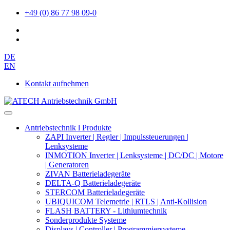
+49 (0) 86 77 98 09-0
DE
EN
Kontakt aufnehmen
Antriebstechnik l Produkte
ZAPI Inverter | Regler | Impulssteuerungen |
Lenksysteme
INMOTION Inverter | Lenksysteme | DC/DC | Motore
| Generatoren
ZIVAN Batterieladegeräte
DELTA-Q Batterieladegeräte
STERCOM Batterieladegeräte
UBIQUICOM Telemetrie | RTLS | Anti-Kollision
FLASH BATTERY - Lithiumtechnik
Sonderprodukte Systeme
Displays | Controller | Programmiersysteme