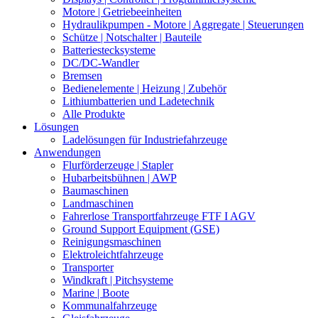
Motore | Getriebeeinheiten
Hydraulikpumpen - Motore | Aggregate | Steuerungen
Schütze | Notschalter | Bauteile
Batteriestecksysteme
DC/DC-Wandler
Bremsen
Bedienelemente | Heizung | Zubehör
Lithiumbatterien und Ladetechnik
Alle Produkte
Lösungen
Ladelösungen für Industriefahrzeuge
Anwendungen
Flurförderzeuge | Stapler
Hubarbeitsbühnen | AWP
Baumaschinen
Landmaschinen
Fahrerlose Transportfahrzeuge FTF I AGV
Ground Support Equipment (GSE)
Reinigungsmaschinen
Elektroleichtfahrzeuge
Transporter
Windkraft | Pitchsysteme
Marine | Boote
Kommunalfahrzeuge