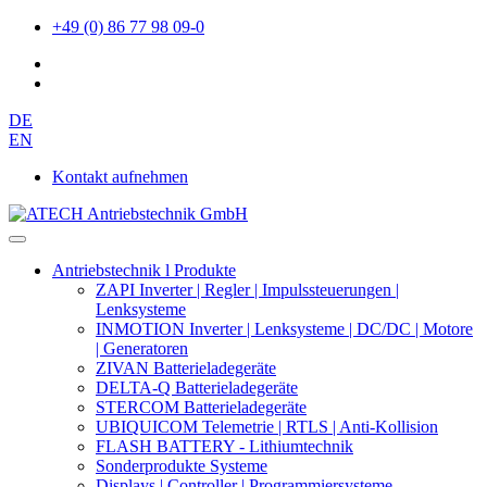
+49 (0) 86 77 98 09-0
DE
EN
Kontakt aufnehmen
Antriebstechnik l Produkte
ZAPI Inverter | Regler | Impulssteuerungen |
Lenksysteme
INMOTION Inverter | Lenksysteme | DC/DC | Motore
| Generatoren
ZIVAN Batterieladegeräte
DELTA-Q Batterieladegeräte
STERCOM Batterieladegeräte
UBIQUICOM Telemetrie | RTLS | Anti-Kollision
FLASH BATTERY - Lithiumtechnik
Sonderprodukte Systeme
Displays | Controller | Programmiersysteme