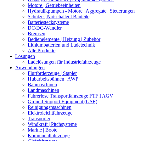
Motore | Getriebeeinheiten
Hydraulikpumpen - Motore | Aggregate | Steuerungen
Schütze | Notschalter | Bauteile
Batteriestecksysteme
DC/DC-Wandler
Bremsen
Bedienelemente | Heizung | Zubehör
Lithiumbatterien und Ladetechnik
Alle Produkte
Lösungen
Ladelösungen für Industriefahrzeuge
Anwendungen
Flurförderzeuge | Stapler
Hubarbeitsbühnen | AWP
Baumaschinen
Landmaschinen
Fahrerlose Transportfahrzeuge FTF I AGV
Ground Support Equipment (GSE)
Reinigungsmaschinen
Elektroleichtfahrzeuge
Transporter
Windkraft | Pitchsysteme
Marine | Boote
Kommunalfahrzeuge