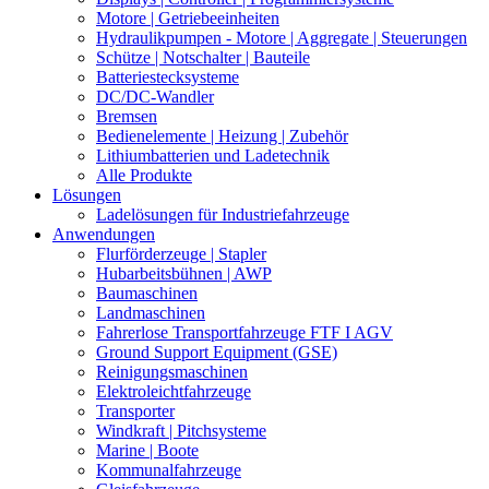
Motore | Getriebeeinheiten
Hydraulikpumpen - Motore | Aggregate | Steuerungen
Schütze | Notschalter | Bauteile
Batteriestecksysteme
DC/DC-Wandler
Bremsen
Bedienelemente | Heizung | Zubehör
Lithiumbatterien und Ladetechnik
Alle Produkte
Lösungen
Ladelösungen für Industriefahrzeuge
Anwendungen
Flurförderzeuge | Stapler
Hubarbeitsbühnen | AWP
Baumaschinen
Landmaschinen
Fahrerlose Transportfahrzeuge FTF I AGV
Ground Support Equipment (GSE)
Reinigungsmaschinen
Elektroleichtfahrzeuge
Transporter
Windkraft | Pitchsysteme
Marine | Boote
Kommunalfahrzeuge