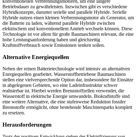
konventionellen Verbrennungsmotoren, um eine längere
Betriebsdauer zu gewährleisten. Inzwischen gibt es verschiedene
Hybridkonzepte, darunter serielle und parallele Hybride. Serielle
Hybride nutzen einen kleinen Verbrennungsmotor als Generator, um
die Batterie zu laden, während parallele Hybride zwischen
elektrischem und konventionellem Antrieb wechseln können. Diese
Technologie ist vor allem für große Baumaschinen relevant, die eine
hohe Leistungsanforderung haben und gleichzeitig
Kraftstoffverbrauch sowie Emissionen senken sollen.
Alternative Energiequellen
Neben der reinen Batterietechnologie wird intensiv an alternativen
Energiequellen gearbeitet. Wasserstoffbetriebene Baumaschinen
stellen eine vielversprechende Option dar, insbesondere für Einsätze
in abgelegenen Gebieten, wo eine Ladeinfrastruktur schwer
realisierbar ist. Hierbei werden Brennstoffzellen verwendet, die
Wasserstoff in elektrische Energie umwandeln. Biokraftstoffe sind
eine weitere Alternative, die eine stufenweise Reduktion fossiler
Brennstoffe ermöglicht, ohne bestehende Maschinenparks komplett
zu ersetzen.
Herausforderungen
Trotz der positiven Entwicklung stehen der Elektrifizierung von