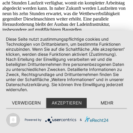
acht Stunden Laufzeit verfügbar, womit ein kompletter Arbeitstag
abgedeckt werden kann. In naher Zukunft werden Laufzeiten von
neun bis zehn Stunden erwartet, was die Wettbewerbsfähigkeit
gegenüber Dieselmaschinen weiter erhöht. Eine parallele
Herausforderung bleibt der Ausbau der Ladeinfrastruktur,
insbesondere auf großflächigen Baustellen.
Diese Seite nutzt zustimmungspflichtige cookies und
Leistung und Effizienz
Technologien von Drittanbietern, um bestimmte Funktionen
einzubinden. Wenn Sie auf die Schaltfläche „Alle akzeptieren“
Moderne
elektrische Minibagger
erreichen bereits 30-60 % mehr
klicken, werden diese Funktionen aktiviert (Zustimmung).
Grabkraft als vergleichbare Dieselmodelle. Auch größere
Nach Erteilung der Einwilligung verarbeiten wir und die
Baumaschinen wie Radlader und Raupenbagger sind mittlerweile in
beteiligten Drittunternehmen Ihre personenbezogenen Daten
elektrischer Variante verfügbar, was die Einsatzmöglichkeiten
zu unterschiedlichen Zwecken. Detaillierte Informationen zu
erheblich erweitert.
Zweck, Rechtsgrundlage und Drittunternehmen finden Sie
unter der Schaltfläche „Weitere Informationen“ und in unserer
Datenschutzerklärung. Sie können Ihre Einwilligung jederzeit
Innovationen und neue Konzepte
widerrufen.
E-Native Maschinen
VERWEIGERN
AKZEPTIEREN
MEHR
E-Native Maschinen sind speziell für den elektrischen Betrieb
entwickelte Baumaschinen. Sie basieren auf einem von Grund auf
Powered by
&
neu konzipierten Design, das auf Elektromobilität optimiert ist. Dazu
gehört eine verbesserte Batteriekapazität, ein reduzierter
Hydraulikeinsatz zugunsten effizienterer elektrischer Systeme sowie