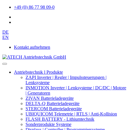
+49 (0) 86 77 98 09-0
DE
EN
Kontakt aufnehmen
Antriebstechnik l Produkte
ZAPI Inverter | Regler | Impulssteuerungen |
Lenksysteme
INMOTION Inverter | Lenksysteme | DC/DC | Motore
| Generatoren
ZIVAN Batterieladegeräte
DELTA-Q Batterieladegeräte
STERCOM Batterieladegeräte
UBIQUICOM Telemetrie | RTLS | Anti-Kollision
FLASH BATTERY - Lithiumtechnik
Sonderprodukte Systeme
Displays | Controller | Programmiersysteme