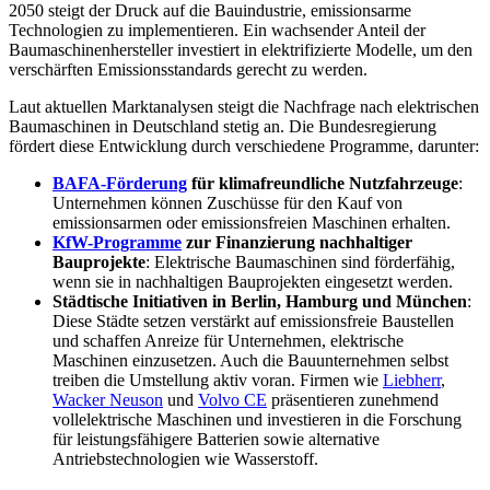
2050 steigt der Druck auf die Bauindustrie, emissionsarme
Technologien zu implementieren. Ein wachsender Anteil der
Baumaschinenhersteller investiert in elektrifizierte Modelle, um den
verschärften Emissionsstandards gerecht zu werden.
Laut aktuellen Marktanalysen steigt die Nachfrage nach elektrischen
Baumaschinen in Deutschland stetig an. Die Bundesregierung
fördert diese Entwicklung durch verschiedene Programme, darunter:
BAFA-Förderung
für klimafreundliche Nutzfahrzeuge
:
Unternehmen können Zuschüsse für den Kauf von
emissionsarmen oder emissionsfreien Maschinen erhalten.
KfW-Programme
zur Finanzierung nachhaltiger
Bauprojekte
: Elektrische Baumaschinen sind förderfähig,
wenn sie in nachhaltigen Bauprojekten eingesetzt werden.
Städtische Initiativen in Berlin, Hamburg und München
:
Diese Städte setzen verstärkt auf emissionsfreie Baustellen
und schaffen Anreize für Unternehmen, elektrische
Maschinen einzusetzen. Auch die Bauunternehmen selbst
treiben die Umstellung aktiv voran. Firmen wie
Liebherr
,
Wacker Neuson
und
Volvo CE
präsentieren zunehmend
vollelektrische Maschinen und investieren in die Forschung
für leistungsfähigere Batterien sowie alternative
Antriebstechnologien wie Wasserstoff.