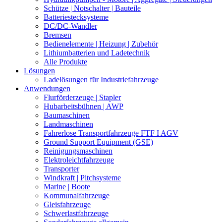
Schütze | Notschalter | Bauteile
Batteriestecksysteme
DC/DC-Wandler
Bremsen
Bedienelemente | Heizung | Zubehör
Lithiumbatterien und Ladetechnik
Alle Produkte
Lösungen
Ladelösungen für Industriefahrzeuge
Anwendungen
Flurförderzeuge | Stapler
Hubarbeitsbühnen | AWP
Baumaschinen
Landmaschinen
Fahrerlose Transportfahrzeuge FTF I AGV
Ground Support Equipment (GSE)
Reinigungsmaschinen
Elektroleichtfahrzeuge
Transporter
Windkraft | Pitchsysteme
Marine | Boote
Kommunalfahrzeuge
Gleisfahrzeuge
Schwerlastfahrzeuge