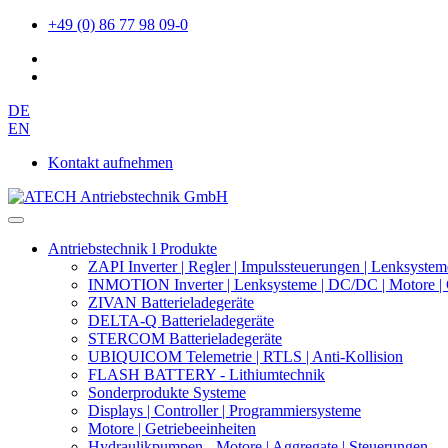
+49 (0) 86 77 98 09-0
DE
EN
Kontakt aufnehmen
Antriebstechnik l Produkte
ZAPI Inverter | Regler | Impulssteuerungen | Lenksystem
INMOTION Inverter | Lenksysteme | DC/DC | Motore | 
ZIVAN Batterieladegeräte
DELTA-Q Batterieladegeräte
STERCOM Batterieladegeräte
UBIQUICOM Telemetrie | RTLS | Anti-Kollision
FLASH BATTERY - Lithiumtechnik
Sonderprodukte Systeme
Displays | Controller | Programmiersysteme
Motore | Getriebeeinheiten
Hydraulikpumpen - Motore | Aggregate | Steuerungen