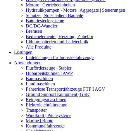
Motore | Getriebeeinheiten
Hydraulikpumpen - Motore | Aggregate | Steuerungen
Schütze | Notschalter | Bauteile
Batteriestecksysteme
DC/DC-Wandler
Bremsen
Bedienelemente | Heizung | Zubehör
Lithiumbatterien und Ladetechnik
Alle Produkte
Lösungen
Ladelösungen für Industriefahrzeuge
Anwendungen
Flurförderzeuge | Stapler
Hubarbeitsbühnen | AWP
Baumaschinen
Landmaschinen
Fahrerlose Transportfahrzeuge FTF I AGV
Ground Support Equipment (GSE)
Reinigungsmaschinen
Elektroleichtfahrzeuge
Transporter
Windkraft | Pitchsysteme
Marine | Boote
Kommunalfahrzeuge