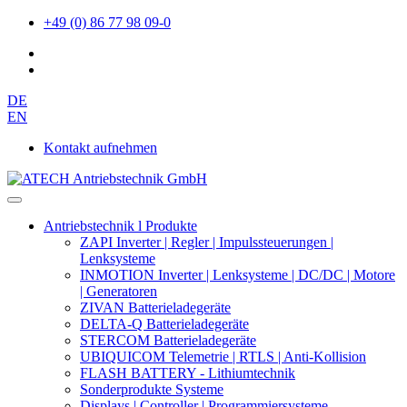
+49 (0) 86 77 98 09-0
DE
EN
Kontakt aufnehmen
Antriebstechnik l Produkte
ZAPI Inverter | Regler | Impulssteuerungen |
Lenksysteme
INMOTION Inverter | Lenksysteme | DC/DC | Motore
| Generatoren
ZIVAN Batterieladegeräte
DELTA-Q Batterieladegeräte
STERCOM Batterieladegeräte
UBIQUICOM Telemetrie | RTLS | Anti-Kollision
FLASH BATTERY - Lithiumtechnik
Sonderprodukte Systeme
Displays | Controller | Programmiersysteme