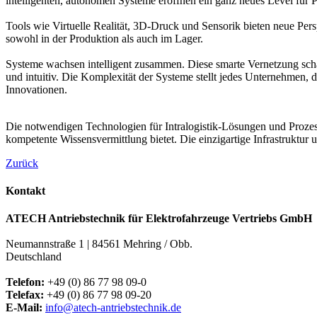
intelligenten, autonomen Systeme eröffnen ein ganz neues Level für 
Tools wie Virtuelle Realität, 3D-Druck und Sensorik bieten neue Per
sowohl in der Produktion als auch im Lager.
Systeme wachsen intelligent zusammen. Diese smarte Vernetzung schaf
und intuitiv. Die Komplexität der Systeme stellt jedes Unternehmen, d
Innovationen.
Die notwendigen Technologien für Intralogistik-Lösungen und Prozes
kompetente Wissensvermittlung bietet. Die einzigartige Infrastruktur
Zurück
Kontakt
ATECH Antriebstechnik für Elektrofahrzeuge Vertriebs GmbH
Neumannstraße 1 | 84561 Mehring / Obb.
Deutschland
Telefon:
+49 (0) 86 77 98 09-0
Telefax:
+49 (0) 86 77 98 09-20
E-Mail:
info@atech-antriebstechnik.de