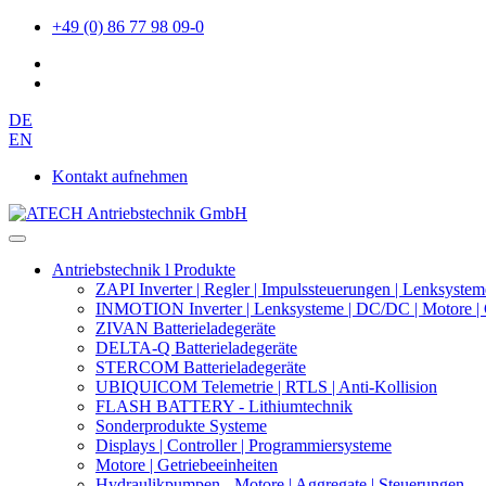
+49 (0) 86 77 98 09-0
DE
EN
Kontakt aufnehmen
Antriebstechnik l Produkte
ZAPI Inverter | Regler | Impulssteuerungen | Lenksystem
INMOTION Inverter | Lenksysteme | DC/DC | Motore | 
ZIVAN Batterieladegeräte
DELTA-Q Batterieladegeräte
STERCOM Batterieladegeräte
UBIQUICOM Telemetrie | RTLS | Anti-Kollision
FLASH BATTERY - Lithiumtechnik
Sonderprodukte Systeme
Displays | Controller | Programmiersysteme
Motore | Getriebeeinheiten
Hydraulikpumpen - Motore | Aggregate | Steuerungen