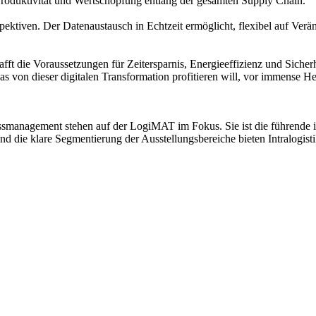
Produktivität und Wertschöpfung entlang der gesamten Supply Chain.
spektiven. Der Datenaustausch in Echtzeit ermöglicht, flexibel auf Ve
ft die Voraussetzungen für Zeitersparnis, Energieeffizienz und Sicher
as von dieser digitalen Transformation profitieren will, vor immense H
smanagement stehen auf der LogiMAT im Fokus. Sie ist die führende in
 und die klare Segmentierung der Ausstellungsbereiche bieten Intralogi