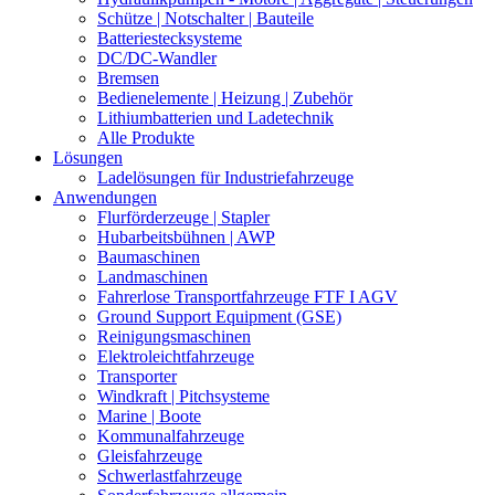
Schütze | Notschalter | Bauteile
Batteriestecksysteme
DC/DC-Wandler
Bremsen
Bedienelemente | Heizung | Zubehör
Lithiumbatterien und Ladetechnik
Alle Produkte
Lösungen
Ladelösungen für Industriefahrzeuge
Anwendungen
Flurförderzeuge | Stapler
Hubarbeitsbühnen | AWP
Baumaschinen
Landmaschinen
Fahrerlose Transportfahrzeuge FTF I AGV
Ground Support Equipment (GSE)
Reinigungsmaschinen
Elektroleichtfahrzeuge
Transporter
Windkraft | Pitchsysteme
Marine | Boote
Kommunalfahrzeuge
Gleisfahrzeuge
Schwerlastfahrzeuge