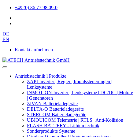
+49 (0) 86 77 98 09-0
DE
EN
Kontakt aufnehmen
Antriebstechnik l Produkte
ZAPI Inverter | Regler | Impulssteuerungen |
Lenksysteme
INMOTION Inverter | Lenksysteme | DC/DC | Motore
| Generatoren
ZIVAN Batterieladegeräte
DELTA-Q Batterieladegeräte
STERCOM Batterieladegeräte
UBIQUICOM Telemetrie | RTLS | Anti-Kollision
FLASH BATTERY - Lithiumtechnik
Sonderprodukte Systeme
Displays | Controller | Programmiersysteme