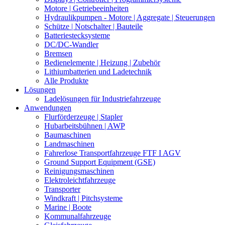
Motore | Getriebeeinheiten
Hydraulikpumpen - Motore | Aggregate | Steuerungen
Schütze | Notschalter | Bauteile
Batteriestecksysteme
DC/DC-Wandler
Bremsen
Bedienelemente | Heizung | Zubehör
Lithiumbatterien und Ladetechnik
Alle Produkte
Lösungen
Ladelösungen für Industriefahrzeuge
Anwendungen
Flurförderzeuge | Stapler
Hubarbeitsbühnen | AWP
Baumaschinen
Landmaschinen
Fahrerlose Transportfahrzeuge FTF I AGV
Ground Support Equipment (GSE)
Reinigungsmaschinen
Elektroleichtfahrzeuge
Transporter
Windkraft | Pitchsysteme
Marine | Boote
Kommunalfahrzeuge