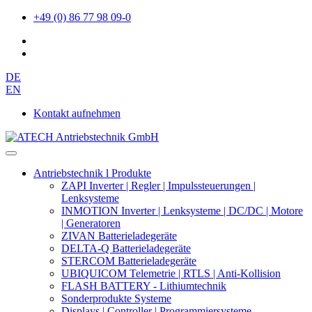
+49 (0) 86 77 98 09-0
DE
EN
Kontakt aufnehmen
Antriebstechnik l Produkte
ZAPI Inverter | Regler | Impulssteuerungen |
Lenksysteme
INMOTION Inverter | Lenksysteme | DC/DC | Motore
| Generatoren
ZIVAN Batterieladegeräte
DELTA-Q Batterieladegeräte
STERCOM Batterieladegeräte
UBIQUICOM Telemetrie | RTLS | Anti-Kollision
FLASH BATTERY - Lithiumtechnik
Sonderprodukte Systeme
Displays | Controller | Programmiersysteme