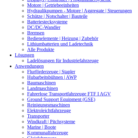
Motore | Getriebeeinheiten
Hydraulikpumpen - Motore | Aggregate | Steuerungen
Schütze | Notschalter | Bauteile
Batteriestecksysteme
DC/DC-Wandler
Bremsen
Bedienelemente | Heizung | Zubehör
Lithiumbatterien und Ladetechnik
Alle Produkte
Lösungen
Ladelösungen für Industriefahrzeuge
Anwendungen
Flurförderzeuge | Stapler
Hubarbeitsbühnen | AWP
Baumaschinen
Landmaschinen
Fahrerlose Transportfahrzeuge FTF I AGV
Ground Support Equipment (GSE)
Reinigungsmaschinen
Elektroleichtfahrzeuge
Transporter
Windkraft | Pitchsysteme
Marine | Boote
Kommunalfahrzeuge