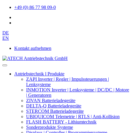
+49 (0) 86 77 98 09-0
DE
EN
Kontakt aufnehmen
Antriebstechnik l Produkte
ZAPI Inverter | Regler | Impulssteuerungen |
Lenksysteme
INMOTION Inverter | Lenksysteme | DC/DC | Motore
| Generatoren
ZIVAN Batterieladegeräte
DELTA-Q Batterieladegeräte
STERCOM Batterieladegeräte
UBIQUICOM Telemetrie | RTLS | Anti-Kollision
FLASH BATTERY - Lithiumtechnik
Sonderprodukte Systeme
Displays | Controller | Programmiersysteme