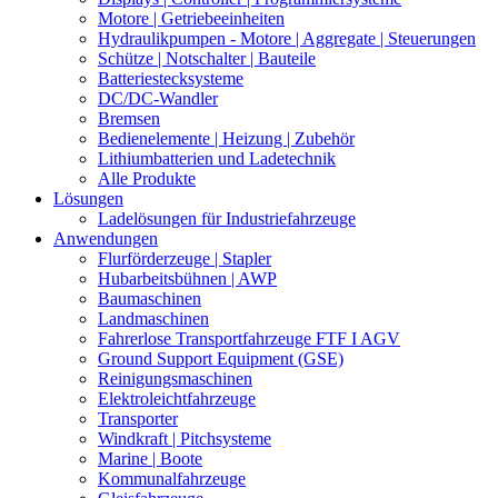
Motore | Getriebeeinheiten
Hydraulikpumpen - Motore | Aggregate | Steuerungen
Schütze | Notschalter | Bauteile
Batteriestecksysteme
DC/DC-Wandler
Bremsen
Bedienelemente | Heizung | Zubehör
Lithiumbatterien und Ladetechnik
Alle Produkte
Lösungen
Ladelösungen für Industriefahrzeuge
Anwendungen
Flurförderzeuge | Stapler
Hubarbeitsbühnen | AWP
Baumaschinen
Landmaschinen
Fahrerlose Transportfahrzeuge FTF I AGV
Ground Support Equipment (GSE)
Reinigungsmaschinen
Elektroleichtfahrzeuge
Transporter
Windkraft | Pitchsysteme
Marine | Boote
Kommunalfahrzeuge