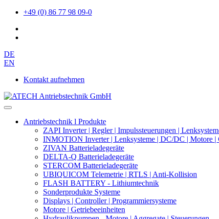
+49 (0) 86 77 98 09-0
DE
EN
Kontakt aufnehmen
Antriebstechnik l Produkte
ZAPI Inverter | Regler | Impulssteuerungen | Lenksystem
INMOTION Inverter | Lenksysteme | DC/DC | Motore | 
ZIVAN Batterieladegeräte
DELTA-Q Batterieladegeräte
STERCOM Batterieladegeräte
UBIQUICOM Telemetrie | RTLS | Anti-Kollision
FLASH BATTERY - Lithiumtechnik
Sonderprodukte Systeme
Displays | Controller | Programmiersysteme
Motore | Getriebeeinheiten
Hydraulikpumpen - Motore | Aggregate | Steuerungen