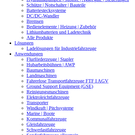
Schütze | Notschalter | Bauteile
Batteriestecksysteme
DC/DC-Wandler
Bremsen
Bedienelemente | Heizung | Zubehör
Lithiumbatterien und Ladetechnik
Alle Produkte
Lösungen
Ladelösungen für Industriefahrzeuge
Anwendungen
Flurförderzeuge | Stapler
Hubarbeitsbühnen | AWP
Baumaschinen
Landmaschinen
Fahrerlose Transportfahrzeuge FTF I AGV
Ground Support Equipment (GSE)
Reinigungsmaschinen
Elektroleichtfahrzeuge
Transporter
Windkraft | Pitchsysteme
Marine | Boote
Kommunalfahrzeuge
Gleisfahrzeuge
Schwerlastfahrzeuge