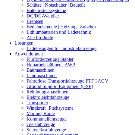
Schütze | Notschalter | Bauteile
Batteriestecksysteme
DC/DC-Wandler
Bremsen
Bedienelemente | Heizung | Zubehör
Lithiumbatterien und Ladetechnik
Alle Produkte
Lösungen
Ladelösungen für Industriefahrzeuge
Anwendungen
Flurförderzeuge | Stapler
Hubarbeitsbühnen | AWP
Baumaschinen
Landmaschinen
Fahrerlose Transportfahrzeuge FTF I AGV
Ground Support Equipment (GSE)
Reinigungsmaschinen
Elektroleichtfahrzeuge
Transporter
Windkraft | Pitchsysteme
Marine | Boote
Kommunalfahrzeuge
Gleisfahrzeuge
Schwerlastfahrzeuge