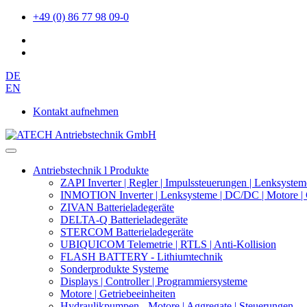
+49 (0) 86 77 98 09-0
DE
EN
Kontakt aufnehmen
Antriebstechnik l Produkte
ZAPI Inverter | Regler | Impulssteuerungen | Lenksystem
INMOTION Inverter | Lenksysteme | DC/DC | Motore | 
ZIVAN Batterieladegeräte
DELTA-Q Batterieladegeräte
STERCOM Batterieladegeräte
UBIQUICOM Telemetrie | RTLS | Anti-Kollision
FLASH BATTERY - Lithiumtechnik
Sonderprodukte Systeme
Displays | Controller | Programmiersysteme
Motore | Getriebeeinheiten
Hydraulikpumpen - Motore | Aggregate | Steuerungen