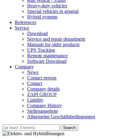
Rail vehicle | Trains
Heavy-duty vehicles
Special vehicles in general
Hybrid systems
References
Service
Download
Service and repair department
Manuals for older products
UPS Tracking
Remote maintenance
Software Download
Company
News
Contact person
Contact
Company details
ZAPI GROUP
Liability
Company History
Stellenangebote
Allgemeine Geschäftsbedingungen