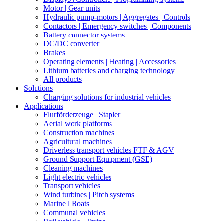
Motor | Gear units
Hydraulic pump-motors | Aggregates | Controls
Contactors | Emergency switches | Components
Battery connector systems
DC/DC converter
Brakes
Operating elements | Heating | Accessories
Lithium batteries and charging technology
All products
Solutions
Charging solutions for industrial vehicles
Applications
Flurförderzeuge | Stapler
Aerial work platforms
Construction machines
Agricultural machines
Driverless transport vehicles FTF & AGV
Ground Support Equipment (GSE)
Cleaning machines
Light electric vehicles
Transport vehicles
Wind turbines | Pitch systems
Marine l Boats
Communal vehicles